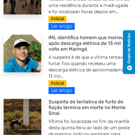
uma residência durante a madrugada
e foi localizado horas depois em...
Policial
Ler artigo
Grupo de Notícias
IML identifica homem que morreu
após descarga elétrica de 13 mil
volts em Maringá
A suspeita é de que a vítima tentava
furtar fios quando recebeu uma
descarga elétrica de aproximadamente
13 mil...
Policial
Ler artigo
Suspeita de tentativa de furto de
fiação termina em morte no Monte
Sinai
Vítima foi localizada no fim da manhã
desta quinta-feira ao lado de um poste
de energia; indícios apontam para