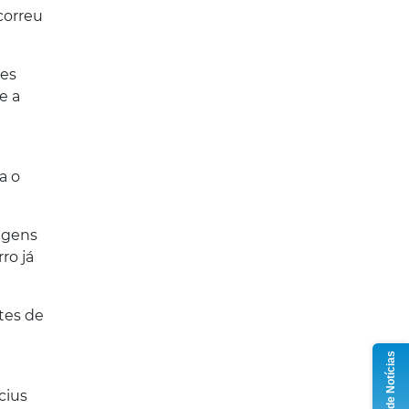
correu
zes
e a
a o
agens
ro já
tes de
Grupo de Notícias
cius