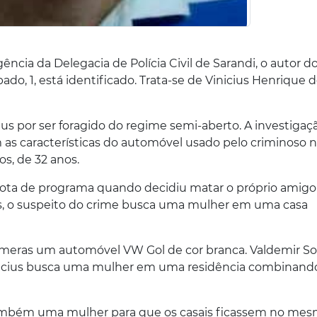
ncia da Delegacia de Polícia Civil de Sarandi, o autor d
do, 1, está identificado. Trata-se de Vinicius Henrique 
us por ser foragido do regime semi-aberto. A investigaç
as características do automóvel usado pelo criminoso n
s, de 32 anos.
rota de programa quando decidiu matar o próprio amig
, o suspeito do crime busca uma mulher em uma casa
 câmeras um automóvel VW Gol de cor branca. Valdemir So
inicius busca uma mulher em uma residência combinan
também uma mulher para que os casais ficassem no me