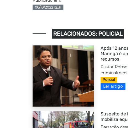
Publicado em:
06/10/2022 12:31
RELACIONADOS: POLICIAL
Após 12 anos
Maringá é a
recursos
Pastor Robso
criminalmente
Policial
Ler artigo
Suspeito de i
mobiliza equ
Barracão desa