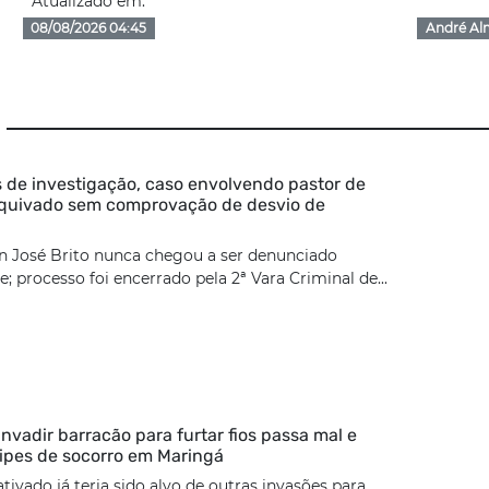
Atualizado em:
08/08/2026 04:45
André Al
 de investigação, caso envolvendo pastor de
rquivado sem comprovação de desvio de
n José Brito nunca chegou a ser denunciado
; processo foi encerrado pela 2ª Vara Criminal de...
nvadir barracão para furtar fios passa mal e
ipes de socorro em Maringá
tivado já teria sido alvo de outras invasões para