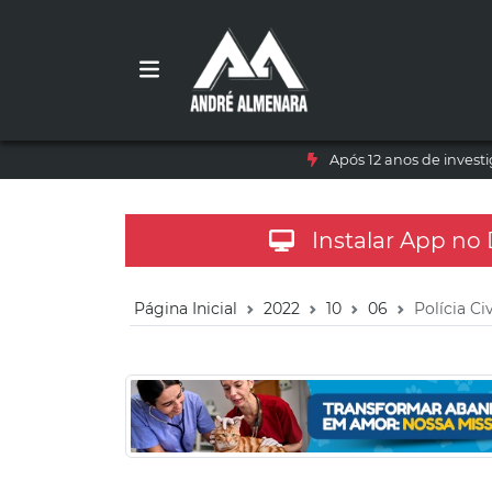
Após 12 anos de inves
Instalar App no
Página Inicial
2022
10
06
Polícia Ci