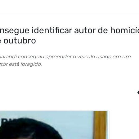
onsegue identificar autor de homicí
e outubro
de Sarandi conseguiu apreender o veículo usado em um
tor está foragido.