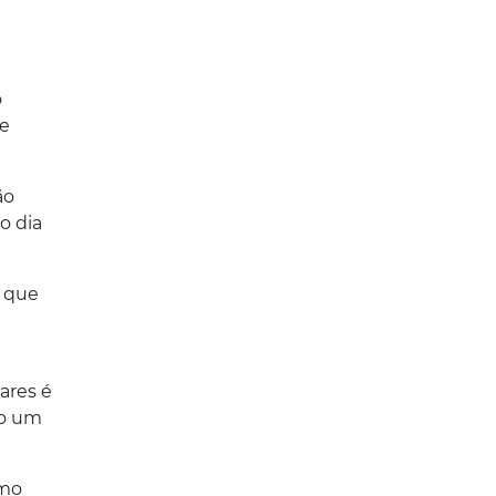
o
de
ão
o dia
o que
ares é
do um
smo