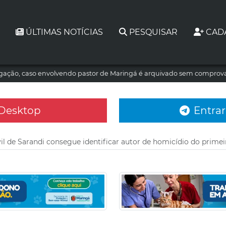
ÚLTIMAS NOTÍCIAS
PESQUISAR
CAD
tigação, caso envolvendo pastor de Maringá é arquivado sem comprova
 Desktop
Entrar
vil de Sarandi consegue identificar autor de homicídio do prime