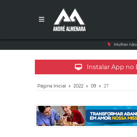
Mulher não 
Instalar App no
Página Inicial
2022
09
27