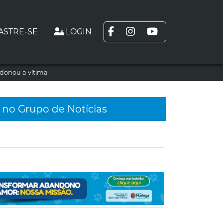
ASTRE-SE
LOGIN
ndonou a vítima
 no Grupo de Notícias