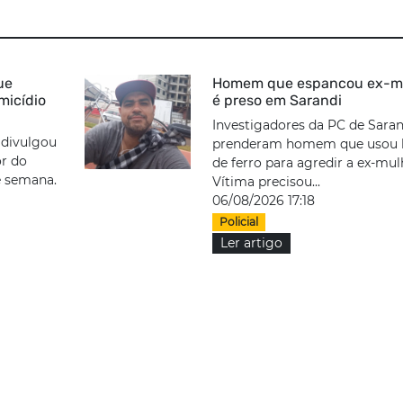
ue
Homem que espancou ex-m
micídio
é preso em Sarandi
Investigadores da PC de Saran
 divulgou
prenderam homem que usou 
r do
de ferro para agredir a ex-mul
e semana.
Vítima precisou...
06/08/2026 17:18
Policial
Ler artigo