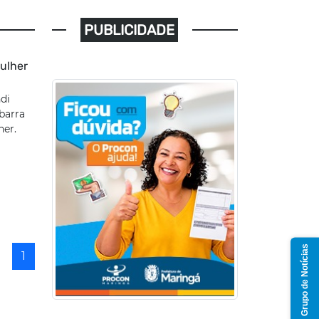
PUBLICIDADE
ulher
di
barra
her.
Grupo de Notícias
1