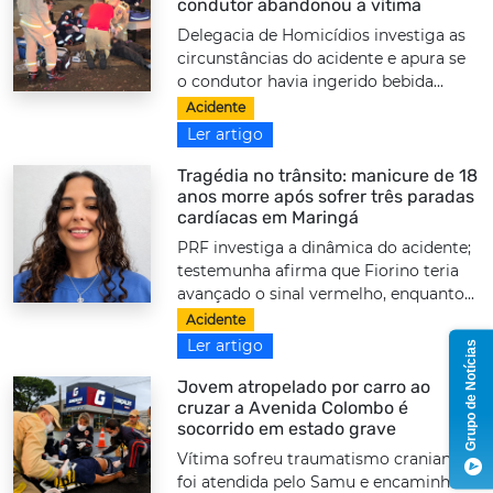
condutor abandonou a vítima
Delegacia de Homicídios investiga as
circunstâncias do acidente e apura se
o condutor havia ingerido bebida...
Acidente
Ler artigo
Tragédia no trânsito: manicure de 18
anos morre após sofrer três paradas
cardíacas em Maringá
PRF investiga a dinâmica do acidente;
testemunha afirma que Fiorino teria
avançado o sinal vermelho, enquanto...
Acidente
Ler artigo
Grupo de Notícias
Jovem atropelado por carro ao
cruzar a Avenida Colombo é
socorrido em estado grave
Vítima sofreu traumatismo craniano,
foi atendida pelo Samu e encaminhada