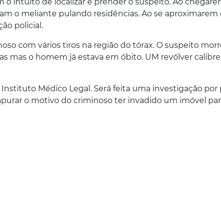
m o intuito de localizar e prender o suspeito. Ao chegar
aram o meliante pulando residências. Ao se aproximarem
o policial.
noso com vários tiros na região do tórax. O suspeito mor
s mas o homem já estava em óbito. UM revólver calibre 
nstituto Médico Legal. Será feita uma investigação por 
purar o motivo do criminoso ter invadido um imóvel pa