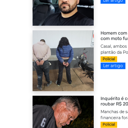
Ler artigo
Homem com to
com moto fu
Casal, ambos
plantão da Po
Policial
Ler artigo
Inquérito é 
roubar R$ 20
Manchas de s
financeira fo
Policial