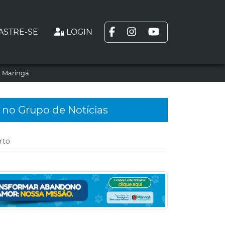
ASTRE-SE
LOGIN
m Maringá
 no Grupo de Notícias
rto