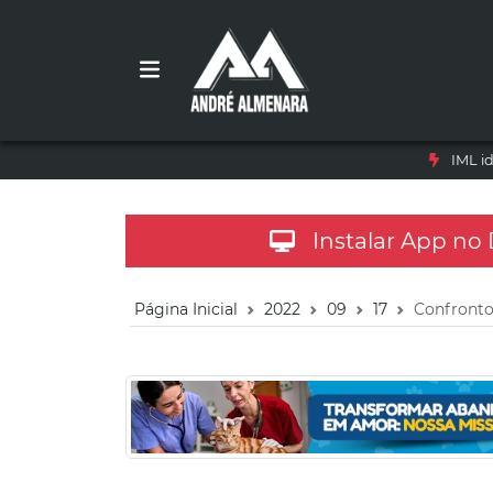
IML i
Instalar App no
Página Inicial
2022
09
17
Confronto