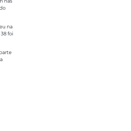
em nas
 do
reu na
38 foi
parte
ra