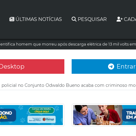
ÚLTIMAS NOTÍCIAS
PESQUISAR
CAD
dentifica homem que morreu após descarga elétrica de 13 mil volts e
 Desktop
Entrar
 policial no Conjunto Odwaldo Bueno acaba com criminoso mo