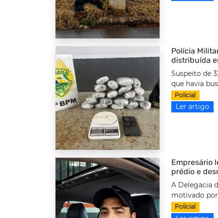
Polícia Milit
distribuída 
Suspeito de 3
que havia bus
Policial
Ler artigo
Empresário l
prédio e des
A Delegacia d
motivado por 
Policial