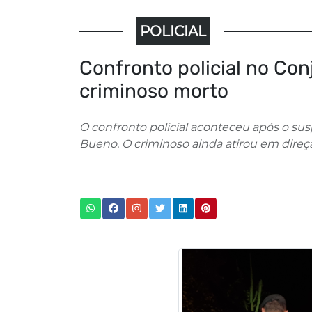
POLICIAL
Confronto policial no C
criminoso morto
O confronto policial aconteceu após o su
Bueno. O criminoso ainda atirou em direç