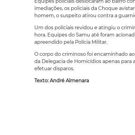
Equipes policiais deslocaram ao bairro co
imediações, os policiais da Choque avist
homem, o suspeito atirou contra a guarniçã
Um dos policiais revidou e atingiu o crimi
hora. Equipes do Samu até foram acionada
apreendido pela Polícia Militar.
O corpo do criminoso foi encaminhado ao I
da Delegacia de Homicídios apenas para a
efetuar disparos.
Texto: André Almenara