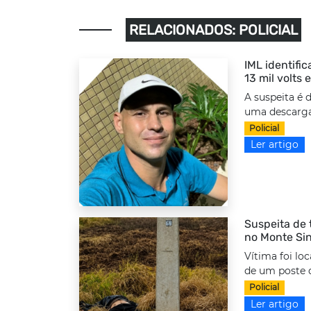
RELACIONADOS: POLICIAL
IML identifi
13 mil volts
A suspeita é 
uma descarga 
Policial
Ler artigo
Suspeita de 
no Monte Sin
Vítima foi lo
de um poste d
Policial
Ler artigo