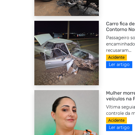
Carro fica d
Contorno No
Passageiro so
encaminhado 
recusaram...
Acidente
Ler artigo
Mulher morre
veículos na
Vítima seguia
controle da m
Acidente
Ler artigo