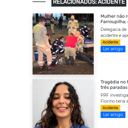
RELACIONADOS: ACIDENTE
Mulher não r
Farroupilha;
Delegacia de 
acidente e ap
Acidente
Ler artigo
Tragédia no 
três paradas
PRF investiga
Fiorino teria
Acidente
Ler artigo