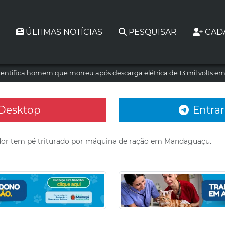
ÚLTIMAS NOTÍCIAS
PESQUISAR
CAD
dentifica homem que morreu após descarga elétrica de 13 mil volts e
 Desktop
Entrar
dor tem pé triturado por máquina de ração em Mandaguaçu.