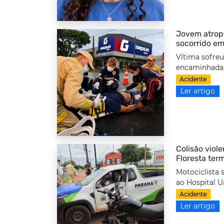
Jovem atrope
socorrido em
Vítima sofreu
encaminhada a
Acidente
Ler artigo
Colisão viole
Floresta ter
Motociclista 
ao Hospital Un
Acidente
Ler artigo