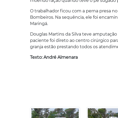
moendo ração quando teve o pé sugado 
O trabalhador ficou com a perna presa no
Bombeiros. Na sequência, ele foi encami
Maringá.
Douglas Martins da Silva teve amputação 
paciente foi direto ao centro cirúrgico 
granja estão prestando todos os atendime
Texto: André Almenara