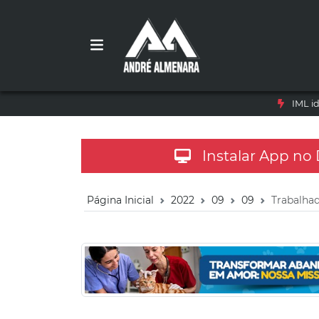
IML i
Instalar App no
Página Inicial
2022
09
09
Trabalha