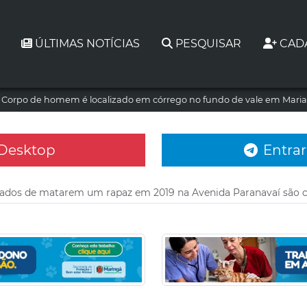
ÚLTIMAS NOTÍCIAS
PESQUISAR
CAD
Corpo de homem é localizado em córrego no fundo de vale em Maria
 Desktop
Entrar
ados de matarem um rapaz em 2019 na Avenida Paranavaí são 