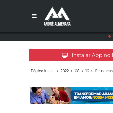
Instalar App no
Página Inicial
2022
08
16
Réus acus