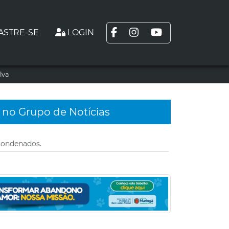
ASTRE-SE
LOGIN
lva
 no Grupo de Notícias
condenados.