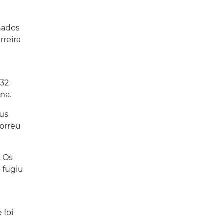
enados
rreira
 32
na.
ius
correu
. Os
 fugiu
 foi