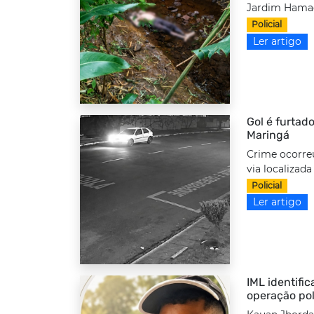
Jardim Hamad
Policial
Ler artigo
Gol é furtado
Maringá
Crime ocorre
via localizada
Policial
Ler artigo
IML identifi
operação pol