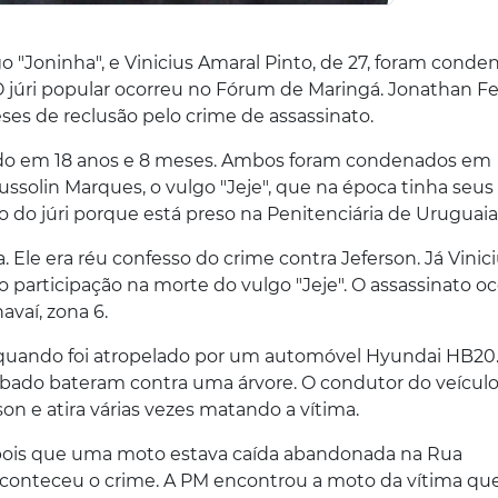
go "Joninha", e Vinicius Amaral Pinto, de 27, foram cond
6. O júri popular ocorreu no Fórum de Maringá. Jonathan Fe
es de reclusão pelo crime de assassinato.
enado em 18 anos e 8 meses. Ambos foram condenados em
ssolin Marques, o vulgo "Jeje", que na época tinha seus
do júri porque está preso na Penitenciária de Uruguaia
 Ele era réu confesso do crime contra Jeferson. Já Vinic
do participação na morte do vulgo "Jeje". O assassinato o
vaí, zona 6.
 quando foi atropelado por um automóvel Hyundai HB20
ubado bateram contra uma árvore. O condutor do veículo
son e atira várias vezes matando a vítima.
depois que uma moto estava caída abandonada na Rua
onteceu o crime. A PM encontrou a moto da vítima que