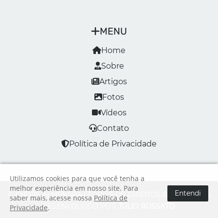
MENU
Home
Sobre
Artigos
Fotos
Vídeos
Contato
Política de Privacidade
Utilizamos cookies para que você tenha a
melhor experiência em nosso site. Para
Entendi
© ANDRÉ ALMENARA | TODOS OS DIREITOS RESERVADOS
saber mais, acesse nossa
Política de
DESENVOLVIDO POR
JÚLIO ROSSATO
Privacidade
.