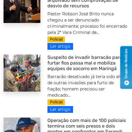
arquivado sem comprovação de
desvio de recursos
Pastor Robson José Brito nunca
chegou a ser denunciado
criminalmente; processo foi encerrado
pela 2ª Vara Criminal de...
Policial
Ler artigo
Grupo de Notícias
Suspeito de invadir barracão para
furtar fios passa mal e mobiliza
equipes de socorro em Maringá
Barracão desativado já teria sido alvo
de outras invasões para furto de
fiação; homem precisou ser
medicado...
Policial
Ler artigo
Operação com mais de 100 policiais
termina com seis presos e dois
mortos em confrontos em Sarandi