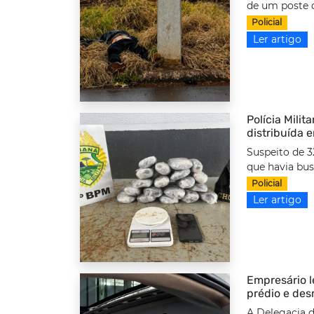
de um poste d
Policial
Ler artigo
Polícia Milit
distribuída 
Suspeito de 3
que havia bus
Policial
Ler artigo
Empresário l
prédio e des
A Delegacia d