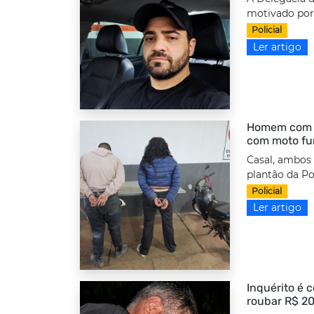
motivado por 
Policial
Ler artigo
Homem com to
com moto fu
Casal, ambos
plantão da Po
Policial
Ler artigo
Inquérito é 
roubar R$ 20