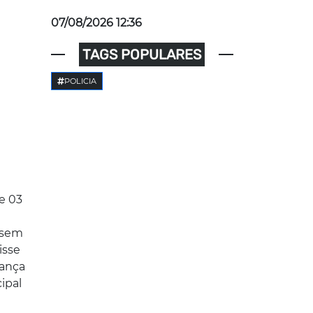
07/08/2026 12:36
TAGS POPULARES
POLICIA
e 03
 sem
isse
rança
cipal