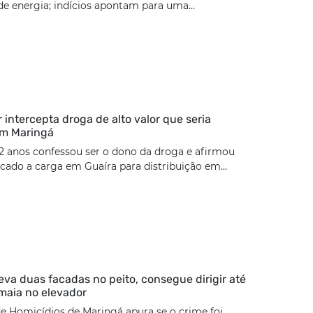
e energia; indícios apontam para uma...
ar intercepta droga de alto valor que seria
em Maringá
2 anos confessou ser o dono da droga e afirmou
cado a carga em Guaíra para distribuição em...
eva duas facadas no peito, consegue dirigir até
maia no elevador
e Homicídios de Maringá apura se o crime foi