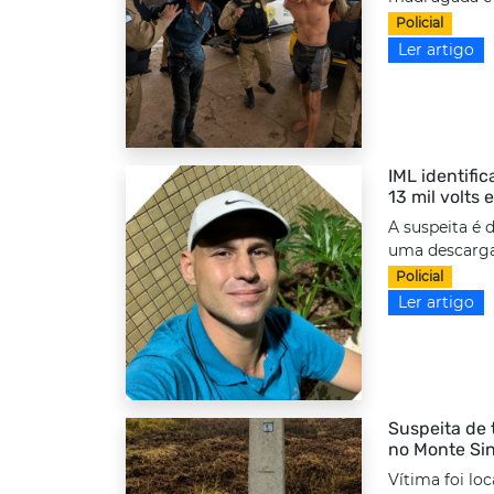
Policial
Ler artigo
IML identifi
13 mil volts
A suspeita é 
uma descarga 
Policial
Ler artigo
Suspeita de 
no Monte Sin
Vítima foi lo