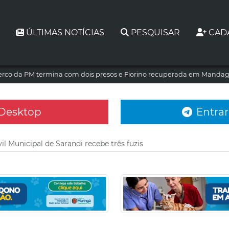
ÚLTIMAS NOTÍCIAS
PESQUISAR
CAD
erco da PM termina com dois presos e Fiorino recuperada em Manda
 Desktop
Entrar
il Municipal de Sarandi recebe três fuzis