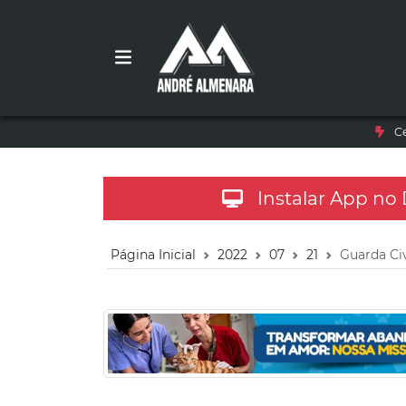
C
Instalar App no
Página Inicial
2022
07
21
Guarda Civ