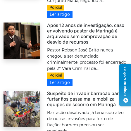
Conjunto Mauá; segundo a...
Policial
Ler artigo
Após 12 anos de investigação, caso
envolvendo pastor de Maringá é
arquivado sem comprovação de
desvio de recursos
Pastor Robson José Brito nunca
chegou a ser denunciado
criminalmente; processo foi encerrado
pela 2ª Vara Criminal de...
Grupo de Notícias
Policial
Ler artigo
Suspeito de invadir barracão para
furtar fios passa mal e mobiliza
equipes de socorro em Maringá
Barracão desativado já teria sido alvo
de outras invasões para furto de
fiação; homem precisou ser
medicado...