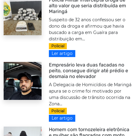
alto valor que seria distribuída em
Maringá
Suspeito de 32 anos confessou ser o
dono da droga e afirmou que havia
buscado a carga em Guaíra para
distribuição em...
Policial
Ler artigo
Empresário leva duas facadas no
peito, consegue dirigir até prédio e
desmaia no elevador
A Delegacia de Homicídios de Maringá
apura se o crime foi motivado por
uma discussão de trânsito ocorrida na
Zona...
Policial
Ler artigo
Homem com tornozeleira eletrônica
e mulher são flagrados com moto