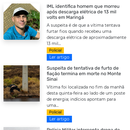
IML identifica homem que morreu
após descarga elétrica de 13 mil
volts em Maringá
A suspeita é de que a vítima tentava
furtar fios quando recebeu uma
descarga elétrica de aproximadamente
13 mil...
Policial
Ler artigo
Suspeita de tentativa de furto de
fiação termina em morte no Monte
Sinai
Vítima foi localizada no fim da manhã
desta quinta-feira ao lado de um poste
de energia; indícios apontam para
uma...
Policial
Ler artigo
Polícia Militar intercepta droga de