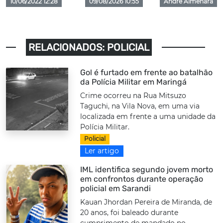
10/06/2022 12:28
09/08/2026 10:55
André Almenara
RELACIONADOS: POLICIAL
Gol é furtado em frente ao batalhão
da Polícia Militar em Maringá
Crime ocorreu na Rua Mitsuzo
Taguchi, na Vila Nova, em uma via
localizada em frente a uma unidade da
Polícia Militar.
Policial
Ler artigo
IML identifica segundo jovem morto
em confrontos durante operação
policial em Sarandi
Kauan Jhordan Pereira de Miranda, de
20 anos, foi baleado durante
cumprimento de mandado no