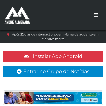
Após 22 dias de internação, jovem vítima de acidente em
Marialva morre
Instalar App Android
Entrar no Grupo de Notícias