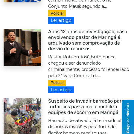
Conjunto Mauá; segundo a...
Policial
Ler artigo
Após 12 anos de investigação, caso
envolvendo pastor de Maringá é
arquivado sem comprovação de
desvio de recursos
Pastor Robson José Brito nunca
chegou a ser denunciado
criminalmente; processo foi encerrado
pela 2ª Vara Criminal de...
Policial
Ler artigo
Suspeito de invadir barracão para
Grupo de Notícias
furtar fios passa mal e mobiliza
equipes de socorro em Maringá
Barracão desativado já teria sido alvo
de outras invasões para furto de
fiação; homem precisou ser