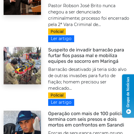
Pastor Robson José Brito nunca
chegou a ser denunciado
criminalmente; processo foi encerrado
pela 2ª Vara Criminal de...
Policial
Ler artigo
Suspeito de invadir barracão para
furtar fios passa mal e mobiliza
equipes de socorro em Maringá
Barracão desativado já teria sido alvo
de outras invasões para furto de
Grupo de Notícias
fiação; homem precisou ser
medicado...
Policial
Ler artigo
Operação com mais de 100 policiais
termina com seis presos e dois
mortos em confrontos em Sarandi
Forças de segurança cercam grupo