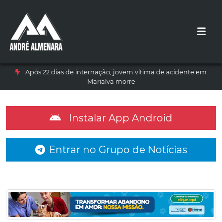
Após 22 dias de internação, jovem vítima de acidente em
Marialva morre
Instalar App Android
Entrar no Grupo de Notícias