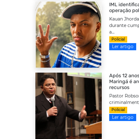
IML identifi
operação pol
Kauan Jhordan
durante cump
a...
Policial
Ler artigo
Após 12 anos
Maringá é a
recursos
Pastor Robso
criminalmente
Policial
Ler artigo