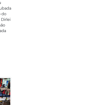
u
tubada
o do
Dirlei
não
zada