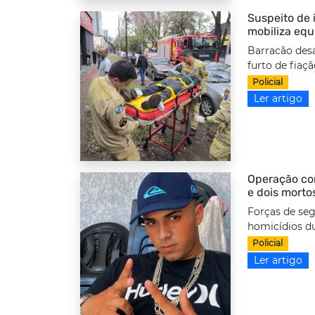
Suspeito de i
mobiliza equ
Barracão desa
furto de fiaç
Policial
Ler artigo
Operação com
e dois morto
Forças de seg
homicídios d
Policial
Ler artigo