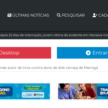
ÚLTIMAS NOTÍCIAS
PESQUISAR
CAD
Após 22 dias de internação, jovem vítima de acidente em Marialva mo
 Desktop
Entrar
de autor de tiros contra dono de disk cerveja de Maringá