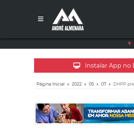
Instalar App no
Página Inicial
2022
05
07
DHPP pren