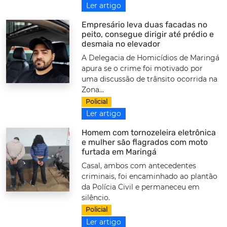
Ler artigo
Empresário leva duas facadas no
peito, consegue dirigir até prédio e
desmaia no elevador
A Delegacia de Homicídios de Maringá
apura se o crime foi motivado por
uma discussão de trânsito ocorrida na
Zona...
Policial
Ler artigo
Homem com tornozeleira eletrônica
e mulher são flagrados com moto
furtada em Maringá
Casal, ambos com antecedentes
criminais, foi encaminhado ao plantão
da Polícia Civil e permaneceu em
silêncio.
Policial
Ler artigo