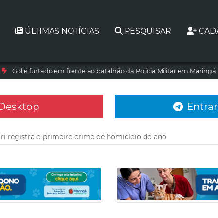
ÚLTIMAS NOTÍCIAS
PESQUISAR
CAD
Gol é furtado em frente ao batalhão da Polícia Militar em Maringá
 Desktop
Entrar
i registra o primeiro crime de homicídio do ano