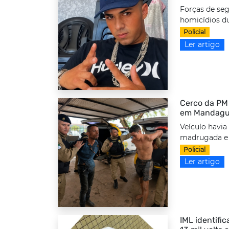
Forças de seg
homicídios d
Policial
Ler artigo
Cerco da PM 
em Mandag
Veículo havia
madrugada e f
Policial
Ler artigo
IML identifi