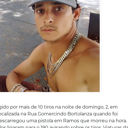
ngido por mais de 10 tiros na noite de domingo, 2, em
localizada na Rua Gomercindo Bortolanza quando foi
 descarregou uma pistola em Ramos que morreu na hora.
dos ligaram para o 190 avisando sobre os tiros. Viaturas 