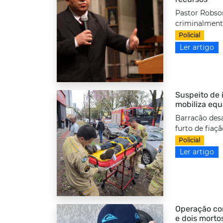
Pastor Robso
criminalmente
Policial
Ler artigo
Suspeito de i
mobiliza equ
Barracão desa
furto de fiaç
Policial
Ler artigo
Operação com
e dois morto