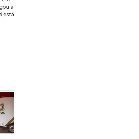
egou a
á está