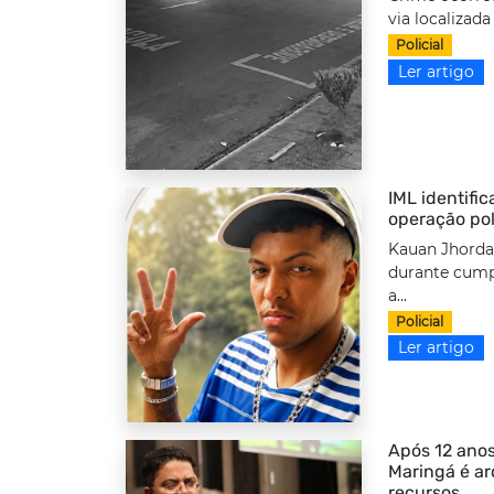
via localizada
Policial
Ler artigo
IML identifi
operação pol
Kauan Jhordan
durante cump
a...
Policial
Ler artigo
Após 12 anos
Maringá é a
recursos