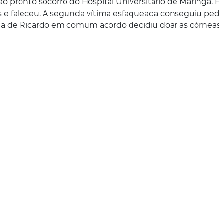
 pronto socorro do Hospital Universitário de Maringá. 
os e faleceu. A segunda vítima esfaqueada conseguiu ped
mília de Ricardo em comum acordo decidiu doar as córnea