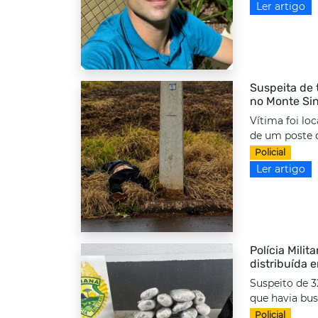
Ler artigo
Suspeita de 
no Monte Sin
Vítima foi lo
de um poste d
Policial
Ler artigo
Polícia Milit
distribuída 
Suspeito de 3
que havia bus
Policial