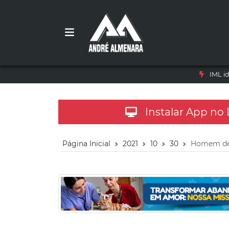
IML i
Instalar App no
Página Inicial
2021
10
30
Homem de 