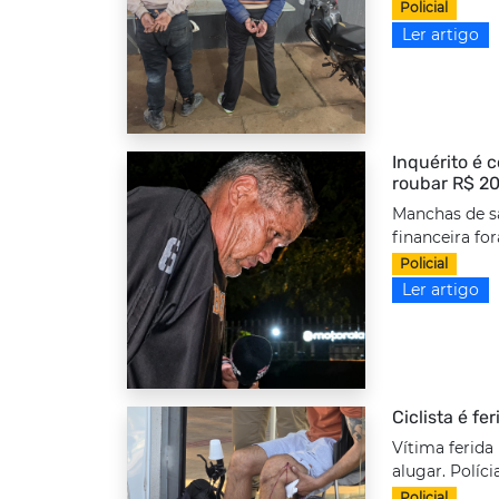
Policial
Ler artigo
Inquérito é 
roubar R$ 20
Manchas de s
financeira fo
Policial
Ler artigo
Ciclista é fe
Vítima ferida
alugar. Políci
Policial