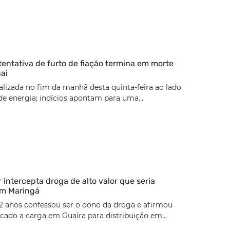
tentativa de furto de fiação termina em morte
ai
calizada no fim da manhã desta quinta-feira ao lado
e energia; indícios apontam para uma...
ar intercepta droga de alto valor que seria
em Maringá
2 anos confessou ser o dono da droga e afirmou
cado a carga em Guaíra para distribuição em...