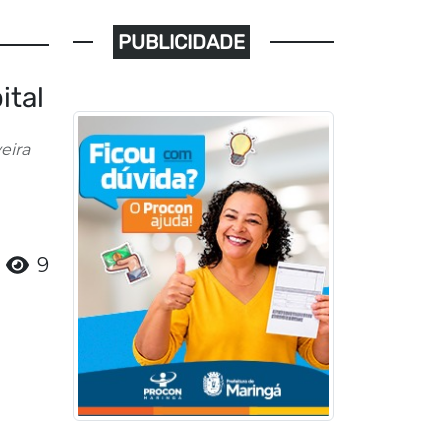
PUBLICIDADE
ital
eira
9