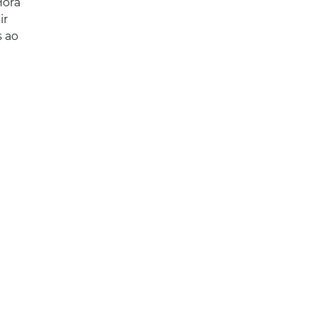
Hora
ir
s ao