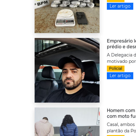
Ler artigo
Empresário l
prédio e des
A Delegacia d
motivado por 
Policial
Ler artigo
Homem com to
com moto fu
Casal, ambos
plantão da Po