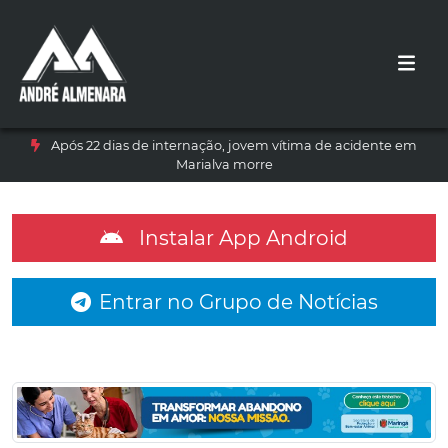
Após 22 dias de internação, jovem vítima de acidente em
Marialva morre
Instalar App Android
Entrar no Grupo de Notícias