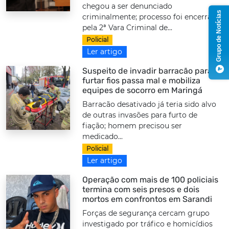
chegou a ser denunciado
Grupo de Notícias
criminalmente; processo foi encerrado
pela 2ª Vara Criminal de...
Policial
Ler artigo
Suspeito de invadir barracão para
furtar fios passa mal e mobiliza
equipes de socorro em Maringá
Barracão desativado já teria sido alvo
de outras invasões para furto de
fiação; homem precisou ser
medicado...
Policial
Ler artigo
Operação com mais de 100 policiais
termina com seis presos e dois
mortos em confrontos em Sarandi
Forças de segurança cercam grupo
investigado por tráfico e homicídios