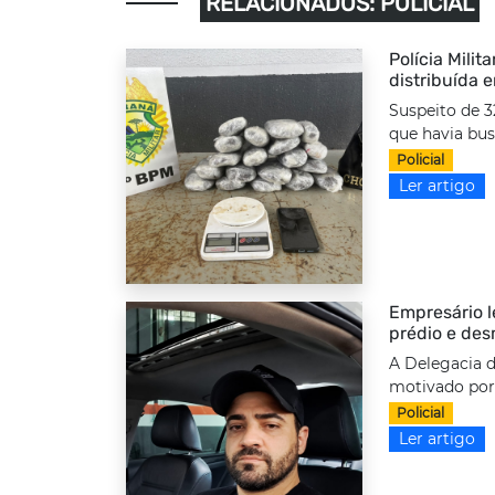
RELACIONADOS: POLICIAL
Polícia Milit
distribuída 
Suspeito de 3
que havia bus
Policial
Ler artigo
Empresário l
prédio e des
A Delegacia d
motivado por 
Policial
Ler artigo