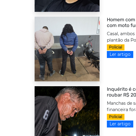
Homem com to
com moto fu
Casal, ambos
plantão da Po
Policial
Ler artigo
Inquérito é 
roubar R$ 20
Manchas de s
financeira fo
Policial
Ler artigo