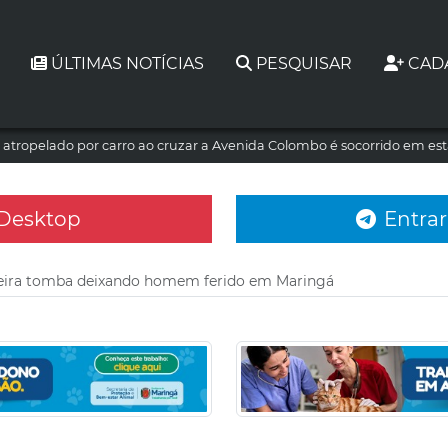
ÚLTIMAS NOTÍCIAS
PESQUISAR
CAD
atropelado por carro ao cruzar a Avenida Colombo é socorrido em es
 Desktop
Entrar
eira tomba deixando homem ferido em Maringá