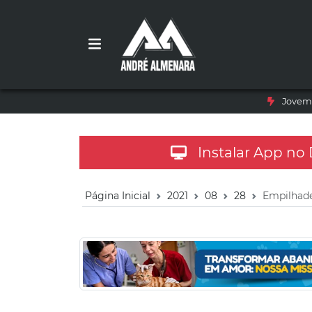
Jovem 
Instalar App no
Página Inicial
2021
08
28
Empilhad