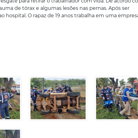
sgate para retirar o trabalhador com vida. De acordo 
rauma de tórax e algumas lesões nas pernas. Após ser
 ao hospital. O rapaz de 19 anos trabalha em uma empre