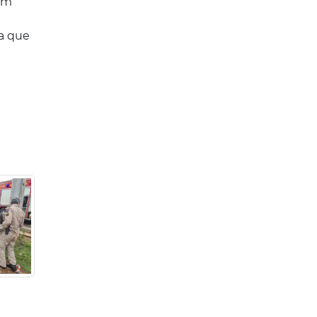
com
sa que