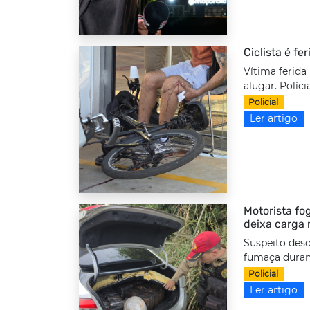
Ciclista é fe
Vítima ferida
alugar. Políci
Policial
Ler artigo
Motorista fo
deixa carga 
Suspeito deso
fumaça durant
Policial
Ler artigo