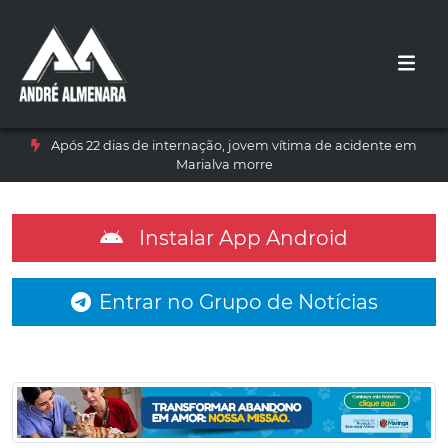
Após 22 dias de internação, jovem vítima de acidente em
Marialva morre
Instalar App Android
Entrar no Grupo de Notícias