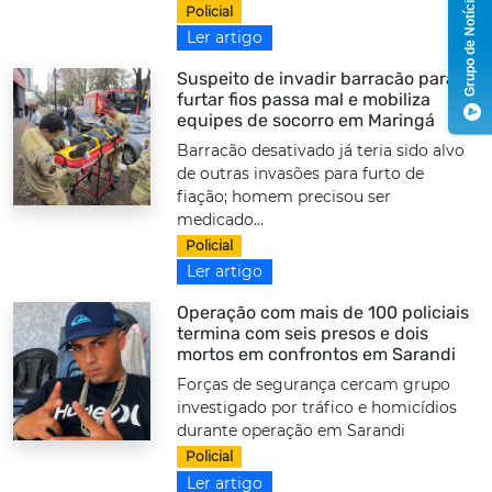
Grupo de Notícias
Policial
Ler artigo
Suspeito de invadir barracão para
furtar fios passa mal e mobiliza
equipes de socorro em Maringá
Barracão desativado já teria sido alvo
de outras invasões para furto de
fiação; homem precisou ser
medicado...
Policial
Ler artigo
Operação com mais de 100 policiais
termina com seis presos e dois
mortos em confrontos em Sarandi
Forças de segurança cercam grupo
investigado por tráfico e homicídios
durante operação em Sarandi
Policial
Ler artigo