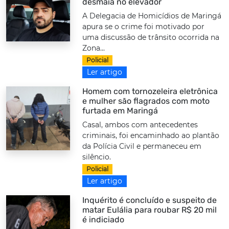
desmaia no elevador
A Delegacia de Homicídios de Maringá
apura se o crime foi motivado por
uma discussão de trânsito ocorrida na
Zona...
Policial
Ler artigo
Homem com tornozeleira eletrônica
e mulher são flagrados com moto
furtada em Maringá
Casal, ambos com antecedentes
criminais, foi encaminhado ao plantão
da Polícia Civil e permaneceu em
silêncio.
Policial
Ler artigo
Inquérito é concluído e suspeito de
matar Eulália para roubar R$ 20 mil
é indiciado