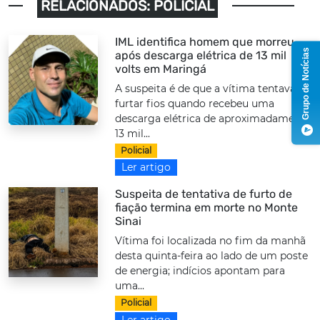
RELACIONADOS: POLICIAL
IML identifica homem que morreu
Grupo de Notícias
após descarga elétrica de 13 mil
volts em Maringá
A suspeita é de que a vítima tentava
furtar fios quando recebeu uma
descarga elétrica de aproximadamente
13 mil...
Policial
Ler artigo
Suspeita de tentativa de furto de
fiação termina em morte no Monte
Sinai
Vítima foi localizada no fim da manhã
desta quinta-feira ao lado de um poste
de energia; indícios apontam para
uma...
Policial
Ler artigo