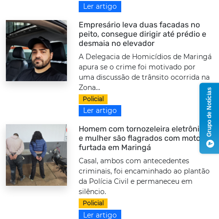
Ler artigo
Empresário leva duas facadas no
peito, consegue dirigir até prédio e
desmaia no elevador
A Delegacia de Homicídios de Maringá
apura se o crime foi motivado por
uma discussão de trânsito ocorrida na
Zona...
Grupo de Notícias
Policial
Ler artigo
Homem com tornozeleira eletrônica
e mulher são flagrados com moto
furtada em Maringá
Casal, ambos com antecedentes
criminais, foi encaminhado ao plantão
da Polícia Civil e permaneceu em
silêncio.
Policial
Ler artigo