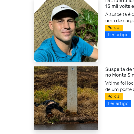
IML identifi
13 mil volts
A suspeita é 
uma descarga 
Policial
Ler artigo
Suspeita de 
no Monte Sin
Vítima foi lo
de um poste d
Policial
Ler artigo