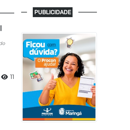
PUBLICIDADE
l
ado
11