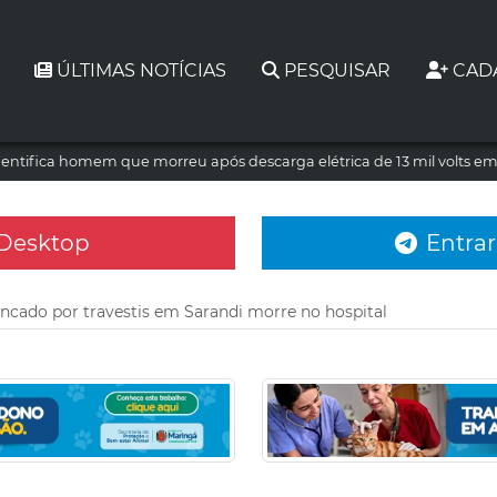
ÚLTIMAS NOTÍCIAS
PESQUISAR
CAD
dentifica homem que morreu após descarga elétrica de 13 mil volts e
 Desktop
Entrar
ncado por travestis em Sarandi morre no hospital