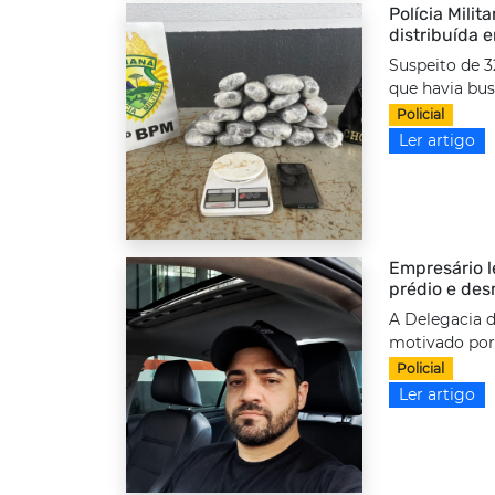
Polícia Milit
distribuída 
Suspeito de 3
que havia bus
Policial
Ler artigo
Empresário l
prédio e des
A Delegacia d
motivado por 
Policial
Ler artigo