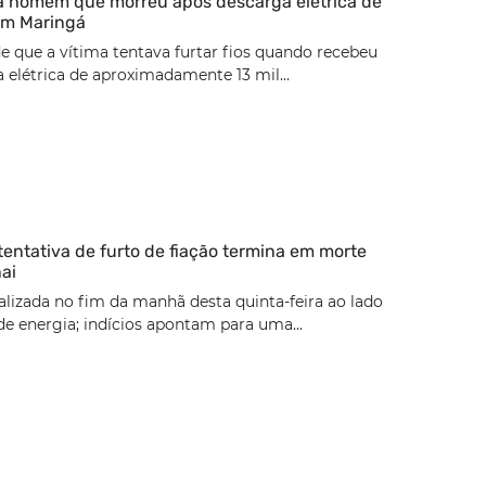
ca homem que morreu após descarga elétrica de
 em Maringá
de que a vítima tentava furtar fios quando recebeu
elétrica de aproximadamente 13 mil...
tentativa de furto de fiação termina em morte
ai
calizada no fim da manhã desta quinta-feira ao lado
e energia; indícios apontam para uma...