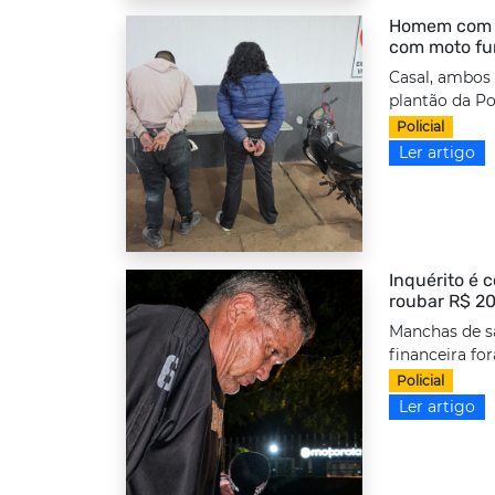
Homem com to
com moto fu
Casal, ambos
plantão da Po
Policial
Ler artigo
Inquérito é 
roubar R$ 20
Manchas de s
financeira fo
Policial
Ler artigo