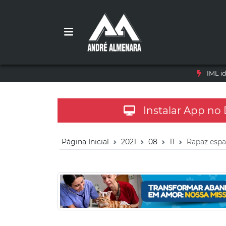
IML i
Instalar App no
Página Inicial
2021
08
11
Rapaz espa