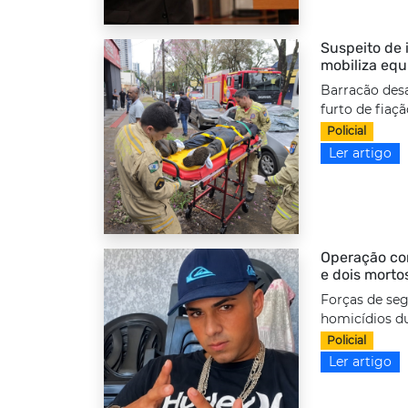
Suspeito de i
mobiliza equ
Barracão desa
furto de fiaç
Policial
Ler artigo
Operação com
e dois morto
Forças de seg
homicídios d
Policial
Ler artigo