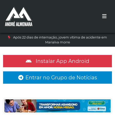
Após 22 dias de internação, jovem vítima de acidente em
Marialva morre
Instalar App Android
Entrar no Grupo de Notícias