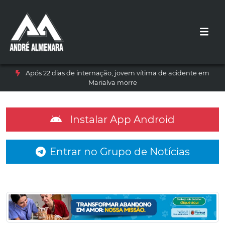
Após 22 dias de internação, jovem vítima de acidente em
Marialva morre
Instalar App Android
Entrar no Grupo de Notícias