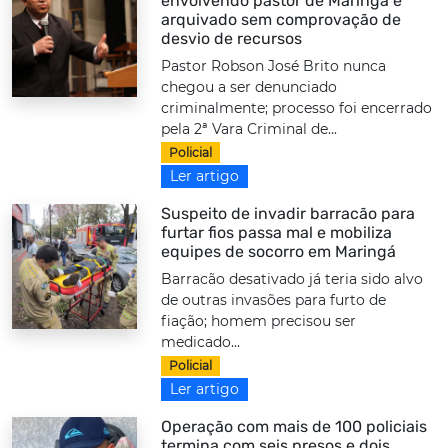
envolvendo pastor de Maringá é
arquivado sem comprovação de
desvio de recursos
Pastor Robson José Brito nunca
chegou a ser denunciado
criminalmente; processo foi encerrado
pela 2ª Vara Criminal de...
Policial
Ler artigo
Suspeito de invadir barracão para
furtar fios passa mal e mobiliza
equipes de socorro em Maringá
Barracão desativado já teria sido alvo
de outras invasões para furto de
fiação; homem precisou ser
medicado...
Policial
Ler artigo
Operação com mais de 100 policiais
termina com seis presos e dois