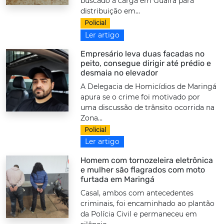
buscado a carga em Guaíra para
distribuição em...
Policial
Ler artigo
Empresário leva duas facadas no
peito, consegue dirigir até prédio e
desmaia no elevador
A Delegacia de Homicídios de Maringá
apura se o crime foi motivado por
uma discussão de trânsito ocorrida na
Zona...
Policial
Ler artigo
Homem com tornozeleira eletrônica
e mulher são flagrados com moto
furtada em Maringá
Casal, ambos com antecedentes
criminais, foi encaminhado ao plantão
da Polícia Civil e permaneceu em