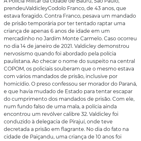
A Polícia Militar da cidade de Bauru, São Paulo,
prendeu
Valdicley
Codolo Franco
, de 43 anos, que
estava foragido. Contra Franco, pesava um mandado
de prisão temporária por ter tentado raptar uma
criança de apenas 6 anos de idade em um
mercadinho no Jardim Monte Carmelo. Caso ocorreu
no dia 14 de janeiro de 2021. Valdicley demonstrou
nervosismo quando foi abordado pela polícia
paulistana. Ao checar o nome do suspeito na central
COPOM, os policiais souberam que o mesmo estava
com vários mandados de prisão, inclusive por
homicídio. O preso confessou ser morador do Paraná,
e que havia mudado de Estado para tentar escapar
do cumprimento dos mandados de prisão. Com ele,
num fundo falso de uma mala, a polícia ainda
encontrou um revólver calibre 32. Valdicley foi
conduzido à delegacia de Pirajuí, onde teve
decretada a prisão em flagrante. No dia do fato na
cidade de Paiçandu, uma criança de 10 anos foi