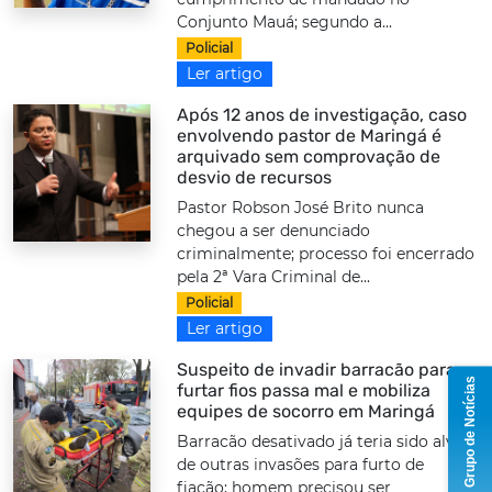
Conjunto Mauá; segundo a...
Policial
Ler artigo
Após 12 anos de investigação, caso
envolvendo pastor de Maringá é
arquivado sem comprovação de
desvio de recursos
Pastor Robson José Brito nunca
chegou a ser denunciado
criminalmente; processo foi encerrado
pela 2ª Vara Criminal de...
Policial
Ler artigo
Suspeito de invadir barracão para
Grupo de Notícias
furtar fios passa mal e mobiliza
equipes de socorro em Maringá
Barracão desativado já teria sido alvo
de outras invasões para furto de
fiação; homem precisou ser