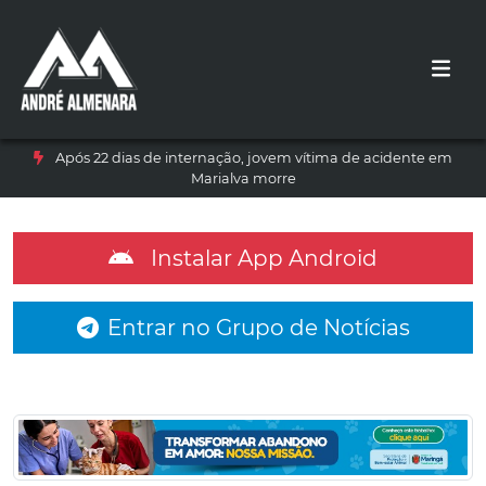
Após 22 dias de internação, jovem vítima de acidente em
Marialva morre
Instalar App Android
Entrar no Grupo de Notícias