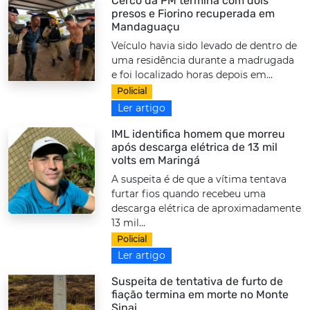
Cerco da PM termina com dois
presos e Fiorino recuperada em
Mandaguaçu
Veículo havia sido levado de dentro de
uma residência durante a madrugada
e foi localizado horas depois em...
Policial
Ler artigo
IML identifica homem que morreu
após descarga elétrica de 13 mil
volts em Maringá
A suspeita é de que a vítima tentava
furtar fios quando recebeu uma
descarga elétrica de aproximadamente
13 mil...
Policial
Ler artigo
Suspeita de tentativa de furto de
fiação termina em morte no Monte
Sinai