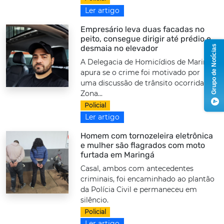
Ler artigo
Empresário leva duas facadas no
peito, consegue dirigir até prédio e
Grupo de Notícias
desmaia no elevador
A Delegacia de Homicídios de Maringá
apura se o crime foi motivado por
uma discussão de trânsito ocorrida na
Zona...
Policial
Ler artigo
Homem com tornozeleira eletrônica
e mulher são flagrados com moto
furtada em Maringá
Casal, ambos com antecedentes
criminais, foi encaminhado ao plantão
da Polícia Civil e permaneceu em
silêncio.
Policial
Ler artigo