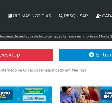
ÚLTIMAS NOTÍCIAS
PESQUISAR
CAD
Suspeita de tentativa de furto de fiação termina em morte no Monte S
 Desktop
Entrar
nternado na UTI após ser espancado em Maringá