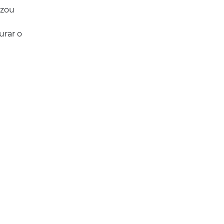
izou
urar o