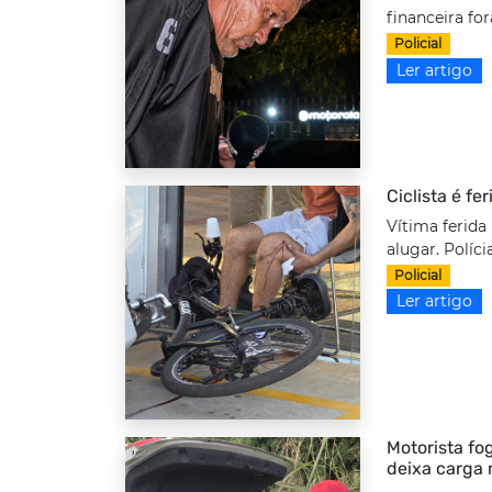
financeira fo
Policial
Ler artigo
Ciclista é fe
Vítima ferida
alugar. Políci
Policial
Ler artigo
Motorista fo
deixa carga 