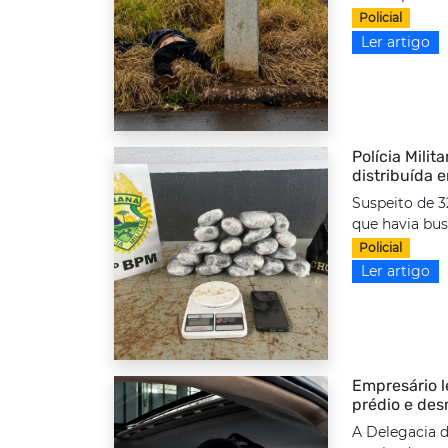
Policial
Ler artigo
Polícia Milit
distribuída 
Suspeito de 3
que havia bus
Policial
Ler artigo
Empresário l
prédio e des
A Delegacia d