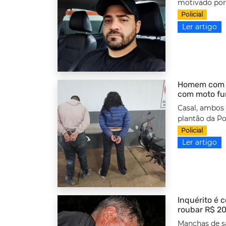
motivado por 
Policial
Ler artigo
Homem com to
com moto fu
Casal, ambos
plantão da Po
Policial
Ler artigo
Inquérito é 
roubar R$ 20
Manchas de s