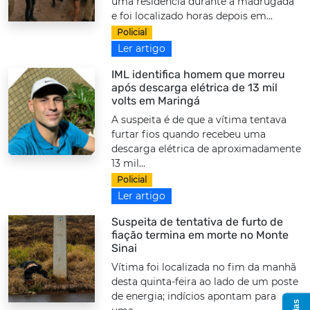
uma residência durante a madrugada
e foi localizado horas depois em...
Policial
Ler artigo
IML identifica homem que morreu
após descarga elétrica de 13 mil
volts em Maringá
A suspeita é de que a vítima tentava
furtar fios quando recebeu uma
descarga elétrica de aproximadamente
13 mil...
Policial
Ler artigo
Suspeita de tentativa de furto de
fiação termina em morte no Monte
Sinai
Vítima foi localizada no fim da manhã
desta quinta-feira ao lado de um poste
de energia; indícios apontam para