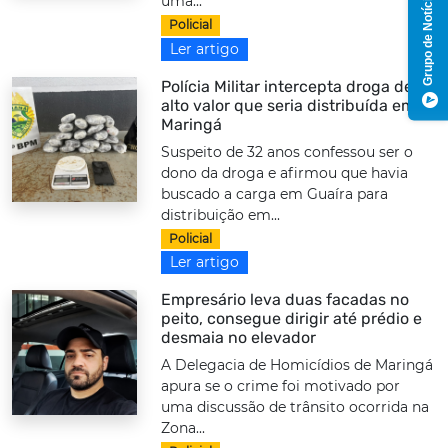
Grupo de Notícias
uma...
Policial
Ler artigo
Polícia Militar intercepta droga de
alto valor que seria distribuída em
Maringá
Suspeito de 32 anos confessou ser o
dono da droga e afirmou que havia
buscado a carga em Guaíra para
distribuição em...
Policial
Ler artigo
Empresário leva duas facadas no
peito, consegue dirigir até prédio e
desmaia no elevador
A Delegacia de Homicídios de Maringá
apura se o crime foi motivado por
uma discussão de trânsito ocorrida na
Zona...