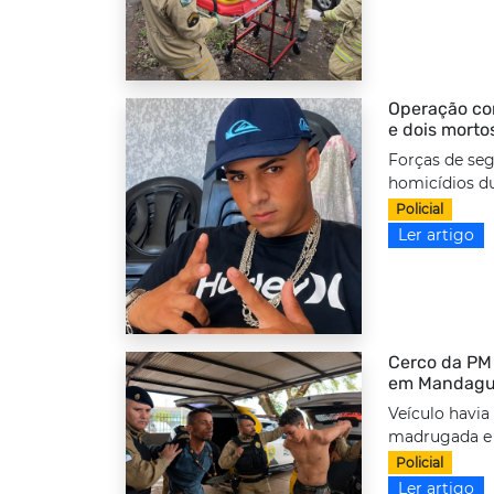
Operação com
e dois morto
Forças de seg
homicídios d
Policial
Ler artigo
Cerco da PM 
em Mandag
Veículo havia
madrugada e f
Policial
Ler artigo