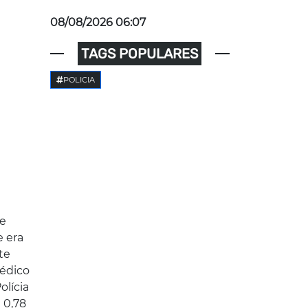
08/08/2026 06:07
TAGS POPULARES
POLICIA
 e
e era
te
médico
olícia
 0,78