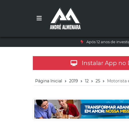
Após 12 anos de inves
Instalar App no
Página Inicial
2019
12
25
Motorista 