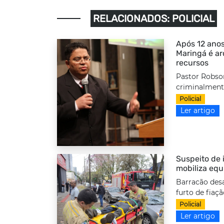
RELACIONADOS: POLICIAL
Após 12 anos
Maringá é a
recursos
Pastor Robso
criminalmente
Policial
Ler artigo
Suspeito de i
mobiliza equ
Barracão desa
furto de fiaç
Policial
Ler artigo