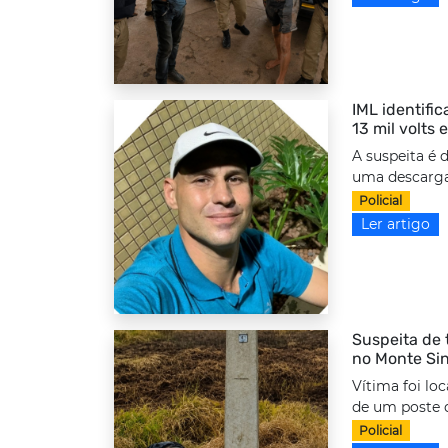
IML identifi
13 mil volts
A suspeita é 
uma descarga 
Policial
Ler artigo
Suspeita de 
no Monte Sin
Vítima foi lo
de um poste d
Policial