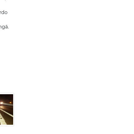
ordo
ingá.