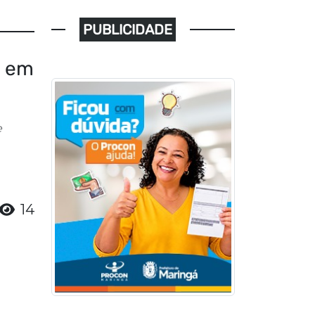
PUBLICIDADE
l em
e
14