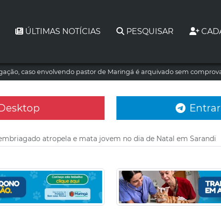
ÚLTIMAS NOTÍCIAS
PESQUISAR
CAD
tigação, caso envolvendo pastor de Maringá é arquivado sem comprova
 Desktop
Entrar
embriagado atropela e mata jovem no dia de Natal em Sarandi