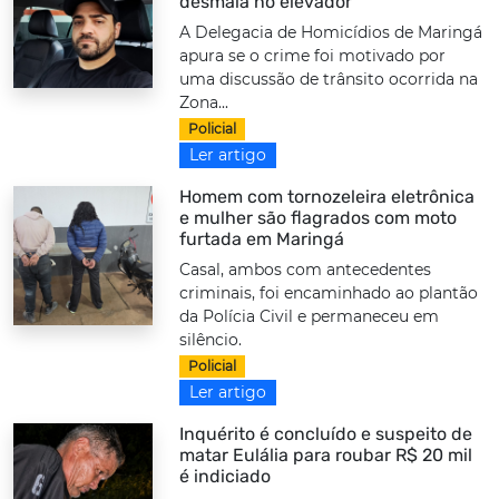
desmaia no elevador
A Delegacia de Homicídios de Maringá
apura se o crime foi motivado por
uma discussão de trânsito ocorrida na
Zona...
Policial
Ler artigo
Homem com tornozeleira eletrônica
e mulher são flagrados com moto
furtada em Maringá
Casal, ambos com antecedentes
criminais, foi encaminhado ao plantão
da Polícia Civil e permaneceu em
silêncio.
Policial
Ler artigo
Inquérito é concluído e suspeito de
matar Eulália para roubar R$ 20 mil
é indiciado