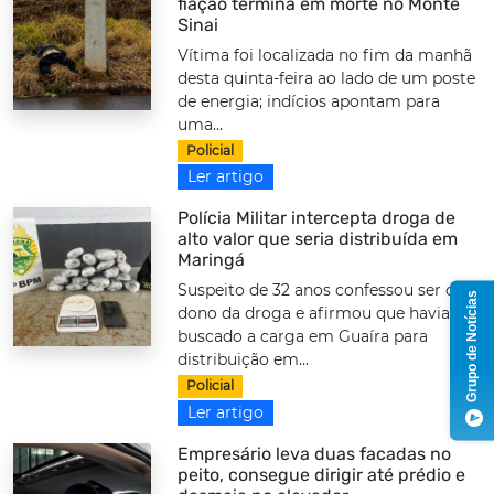
fiação termina em morte no Monte
Sinai
Vítima foi localizada no fim da manhã
desta quinta-feira ao lado de um poste
de energia; indícios apontam para
uma...
Policial
Ler artigo
Polícia Militar intercepta droga de
alto valor que seria distribuída em
Maringá
Suspeito de 32 anos confessou ser o
Grupo de Notícias
dono da droga e afirmou que havia
buscado a carga em Guaíra para
distribuição em...
Policial
Ler artigo
Empresário leva duas facadas no
peito, consegue dirigir até prédio e