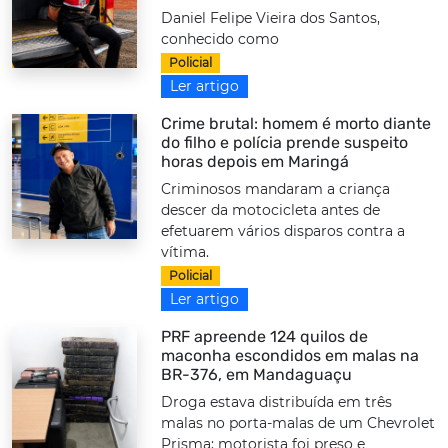
Daniel Felipe Vieira dos Santos,
conhecido como
Policial
Ler artigo
Crime brutal: homem é morto diante
do filho e polícia prende suspeito
horas depois em Maringá
Criminosos mandaram a criança
descer da motocicleta antes de
efetuarem vários disparos contra a
vítima.
Policial
Ler artigo
PRF apreende 124 quilos de
maconha escondidos em malas na
BR-376, em Mandaguaçu
Droga estava distribuída em três
malas no porta-malas de um Chevrolet
Prisma; motorista foi preso e