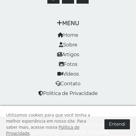
MENU
Home
Sobre
Artigos
Fotos
Vídeos
Contato
Política de Privacidade
Utilizamos cookies para que você tenha a
melhor experiência em nosso site. Para
Entendi
© ANDRÉ ALMENARA | TODOS OS DIREITOS RESERVADOS
saber mais, acesse nossa
Política de
DESENVOLVIDO POR
JÚLIO ROSSATO
Privacidade
.