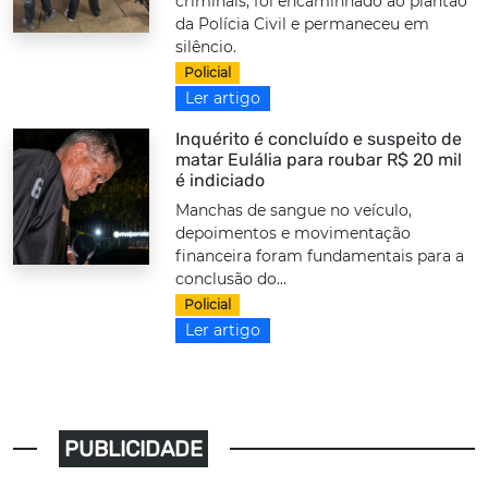
criminais, foi encaminhado ao plantão
da Polícia Civil e permaneceu em
silêncio.
Policial
Ler artigo
Inquérito é concluído e suspeito de
matar Eulália para roubar R$ 20 mil
é indiciado
Manchas de sangue no veículo,
depoimentos e movimentação
financeira foram fundamentais para a
conclusão do...
Policial
Ler artigo
PUBLICIDADE