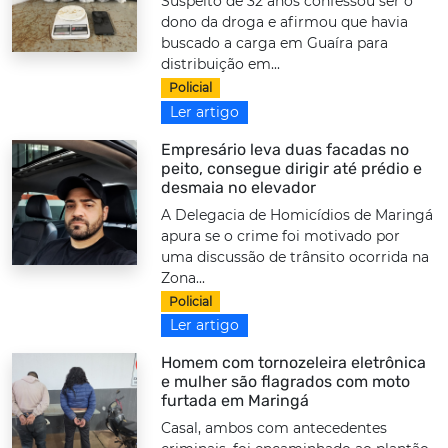
Suspeito de 32 anos confessou ser o
dono da droga e afirmou que havia
buscado a carga em Guaíra para
distribuição em...
Policial
Ler artigo
Empresário leva duas facadas no
peito, consegue dirigir até prédio e
desmaia no elevador
A Delegacia de Homicídios de Maringá
apura se o crime foi motivado por
uma discussão de trânsito ocorrida na
Zona...
Policial
Ler artigo
Homem com tornozeleira eletrônica
e mulher são flagrados com moto
furtada em Maringá
Casal, ambos com antecedentes