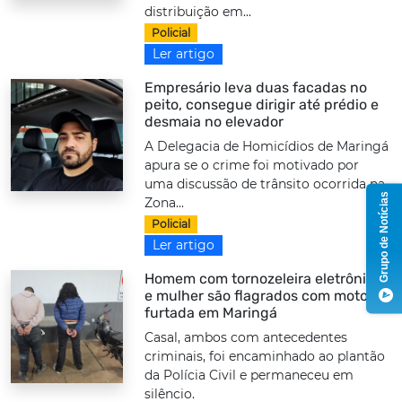
distribuição em...
Policial
Ler artigo
Empresário leva duas facadas no
peito, consegue dirigir até prédio e
desmaia no elevador
A Delegacia de Homicídios de Maringá
apura se o crime foi motivado por
uma discussão de trânsito ocorrida na
Grupo de Notícias
Zona...
Policial
Ler artigo
Homem com tornozeleira eletrônica
e mulher são flagrados com moto
furtada em Maringá
Casal, ambos com antecedentes
criminais, foi encaminhado ao plantão
da Polícia Civil e permaneceu em
silêncio.