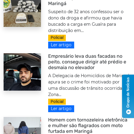
Maringá
Suspeito de 32 anos confessou ser o
dono da droga e afirmou que havia
buscado a carga em Guaíra para
distribuição em...
Policial
Ler artigo
Empresário leva duas facadas no
peito, consegue dirigir até prédio e
desmaia no elevador
A Delegacia de Homicídios de Maringá
Grupo de Notícias
apura se o crime foi motivado por
uma discussão de trânsito ocorrida na
Zona...
Policial
Ler artigo
Homem com tornozeleira eletrônica
e mulher são flagrados com moto
furtada em Maringá