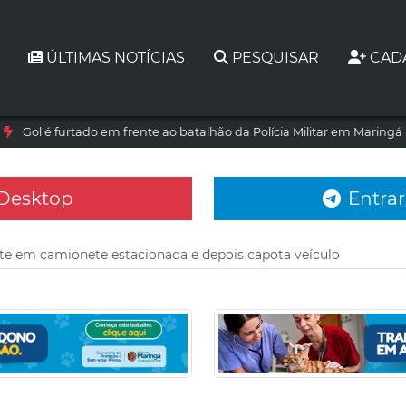
ÚLTIMAS NOTÍCIAS
PESQUISAR
CAD
Gol é furtado em frente ao batalhão da Polícia Militar em Maringá
 Desktop
Entrar
te em camionete estacionada e depois capota veículo