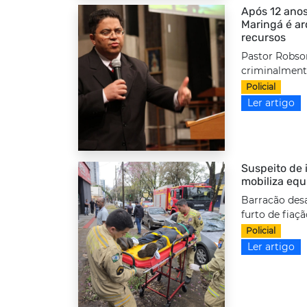
Após 12 anos
Maringá é a
recursos
Pastor Robso
criminalmente
Policial
Ler artigo
Suspeito de i
mobiliza equ
Barracão desa
furto de fiaç
Policial
Ler artigo