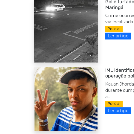
Gol é furtado
Maringá
Crime ocorre
via localizada
Policial
Ler artigo
IML identifi
operação pol
Kauan Jhordan
durante cump
a...
Policial
Ler artigo