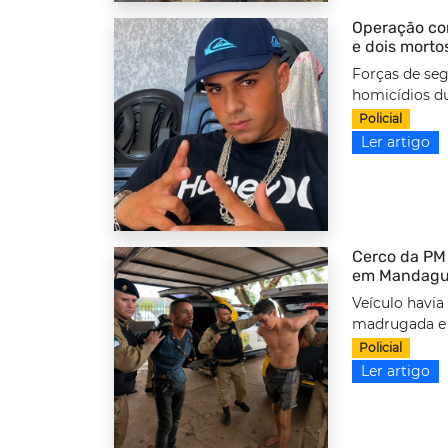
Operação com
e dois morto
Forças de seg
homicídios d
Policial
Ler artigo
Cerco da PM 
em Mandag
Veículo havia
madrugada e f
Policial
Ler artigo