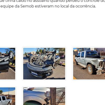
ue tinha caído no assoalho quando perdeu o controle d
ma equipe da Semob estiveram no local da ocorrência.