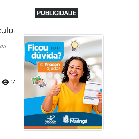
PUBLICIDADE
culo
 da
7