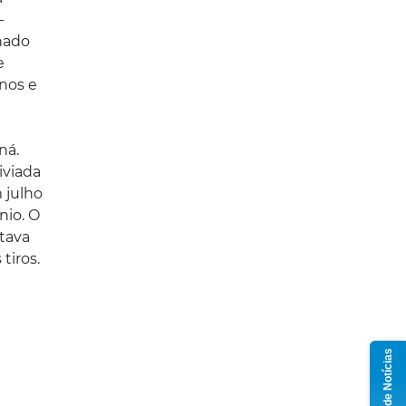
-
enado
e
anos e
ná.
iviada
 julho
nio. O
ntava
tiros.
Grupo de Notícias