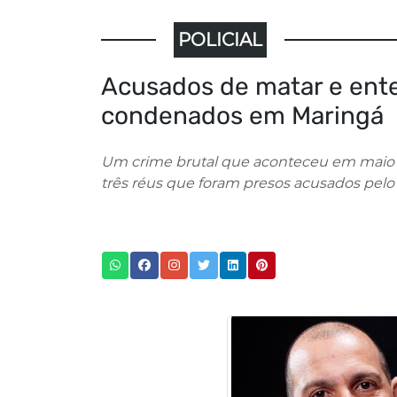
POLICIAL
Acusados de matar e ente
condenados em Maringá
Um crime brutal que aconteceu em maio
três réus que foram presos acusados pelo 