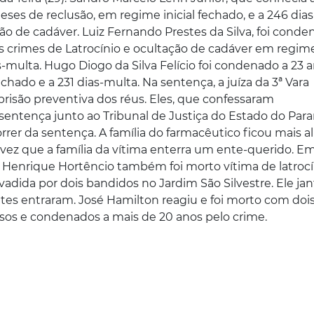
ses de reclusão, em regime inicial fechado, e a 246 dias
ção de cadáver. Luiz Fernando Prestes da Silva, foi cond
s crimes de Latrocínio e ocultação de cadáver em regim
-multa. Hugo Diogo da Silva Felício foi condenado a 23 
hado e a 231 dias-multa. Na sentença, a juíza da 3ª Vara
 prisão preventiva dos réus. Eles, que confessaram
sentença junto ao Tribunal de Justiça do Estado do Para
r da sentença. A família do farmacêutico ficou mais al
ez que a família da vítima enterra um ente-querido. Em
 Henrique Hortêncio também foi morto vítima de latrocí
adida por dois bandidos no Jardim São Silvestre. Ele ja
tes entraram. José Hamilton reagiu e foi morto com dois 
resos e condenados a mais de 20 anos pelo crime.