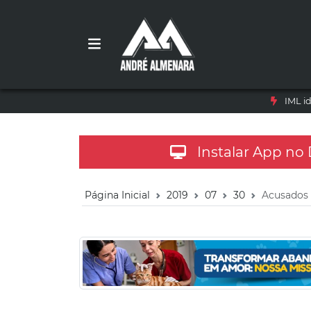
IML i
Instalar App no
Página Inicial
2019
07
30
Acusados 