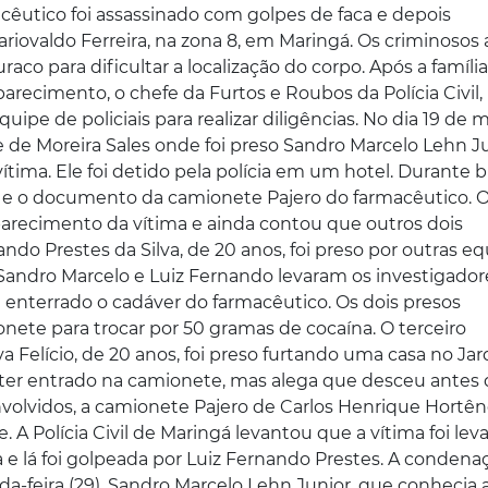
cêutico foi assassinado com golpes de faca e depois
ariovaldo Ferreira, na zona 8, em Maringá. Os criminosos
co para dificultar a localização do corpo. Após a família
arecimento, o chefe da Furtos e Roubos da Polícia Civil,
ipe de policiais para realizar diligências. No dia 19 de m
 de Moreira Sales onde foi preso Sandro Marcelo Lehn Ju
ítima. Ele foi detido pela polícia em um hotel. Durante 
ook e o documento da camionete Pajero do farmacêutico. 
arecimento da vítima e ainda contou que outros dois
do Prestes da Silva, de 20 anos, foi preso por outras e
 Sandro Marcelo e Luiz Fernando levaram os investigador
 enterrado o cadáver do farmacêutico. Os dois presos
ete para trocar por 50 gramas de cocaína. O terceiro
a Felício, de 20 anos, foi preso furtando uma casa no Ja
 ter entrado na camionete, mas alega que desceu antes 
nvolvidos, a camionete Pajero de Carlos Henrique Hortênc
A Polícia Civil de Maringá levantou que a vítima foi lev
 e lá foi golpeada por Luiz Fernando Prestes. A condena
a-feira (29). Sandro Marcelo Lehn Junior, que conhecia 