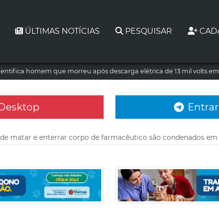
ÚLTIMAS NOTÍCIAS
PESQUISAR
CAD
dentifica homem que morreu após descarga elétrica de 13 mil volts e
 Desktop
Entrar
de matar e enterrar corpo de farmacêutico são condenados em