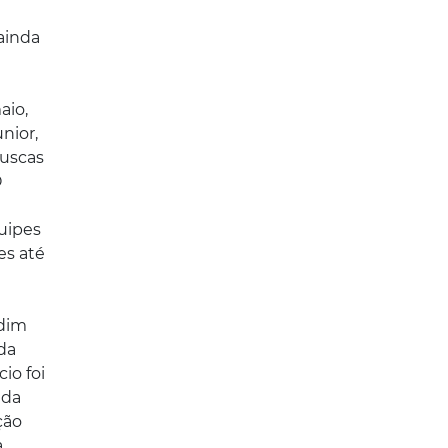
 ainda
aio,
nior,
buscas
O
quipes
es até
rdim
da
io foi
ada
ção
a