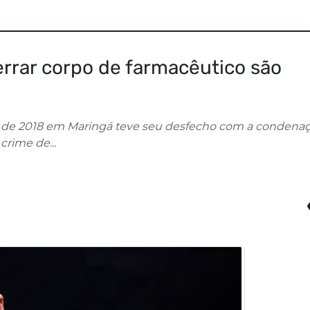
rrar corpo de farmacêutico são
 de 2018 em Maringá teve seu desfecho com a condena
crime de...