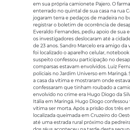
em sua própria camionete Pajero. O farma
enterrado no quintal de sua casa na rua C
jogaram terra e pedaços de madeira no bura
registrar o boletim de ocorrência de desap
Everaldo Fernandes, pediu apoio de sua equ
os investigadores deslocaram até a cidade
de 23 anos. Sandro Marcelo era amigo da v
foi localizado o aparelho celular, noteb
suspeito confessou participação no desap
comparsas estavam envolvidos. Luiz Fernan
policiais no Jardim Universo em Maringá.
a casa da vítima e mostraram onde estava
confessaram que tinham roubado a camion
envolvido no crime era Hugo Diogo da Silv
Itália em Maringá. Hugo Diogo confessou
vítima ser morta. Após a prisão dos três e
localizada queimada em Cruzeiro do Oeste. 
até uma estrada rural próximo da pedreira
dos réus aconteceu na tarde desta segund