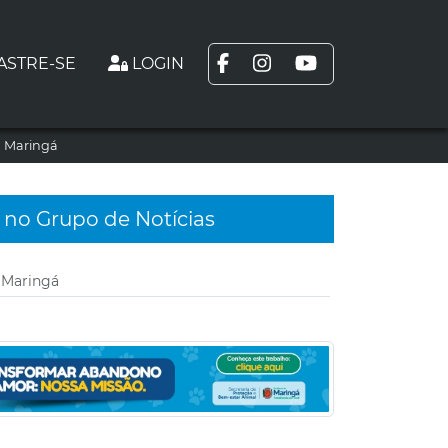
ASTRE-SE
LOGIN
m Maringá
 no Grupo de Notícias
 Maringá