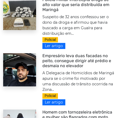
alto valor que seria distribuída em
Maringá
Suspeito de 32 anos confessou ser o
dono da droga e afirmou que havia
buscado a carga em Guaíra para
distribuição em...
Policial
Ler artigo
Empresário leva duas facadas no
peito, consegue dirigir até prédio e
desmaia no elevador
A Delegacia de Homicídios de Maringá
apura se o crime foi motivado por
uma discussão de trânsito ocorrida na
Zona...
Policial
Ler artigo
Homem com tornozeleira eletrônica
e mulher são flagrados com moto