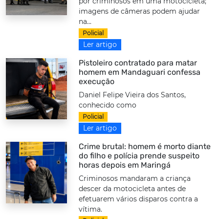
por criminosos em uma motocicleta;
imagens de câmeras podem ajudar
na...
Policial
Ler artigo
Pistoleiro contratado para matar
homem em Mandaguari confessa
execução
Daniel Felipe Vieira dos Santos,
conhecido como
Policial
Ler artigo
Crime brutal: homem é morto diante
do filho e polícia prende suspeito
horas depois em Maringá
Criminosos mandaram a criança
descer da motocicleta antes de
efetuarem vários disparos contra a
vítima.