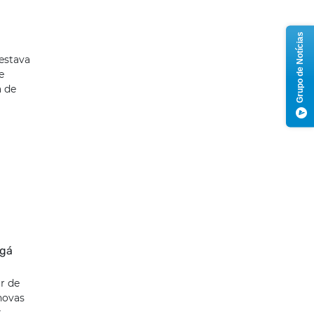
Grupo de Notícias
estava
e
a de
ngá
ar de
novas
t