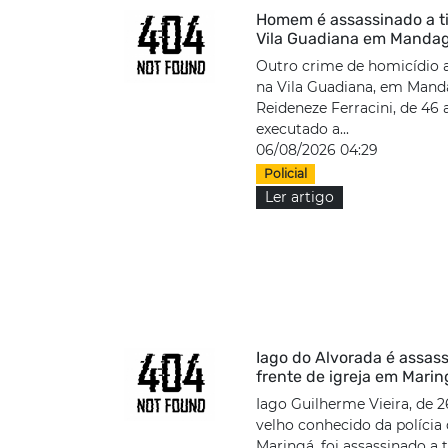
Homem é assassinado a ti
Vila Guadiana em Manda
Outro crime de homicídio 
na Vila Guadiana, em Mand
Reideneze Ferracini, de 46 a
executado a...
06/08/2026 04:29
Policial
Ler artigo
Iago do Alvorada é assas
frente de igreja em Mari
Iago Guilherme Vieira, de 2
velho conhecido da polícia
Maringá, foi assassinado a 