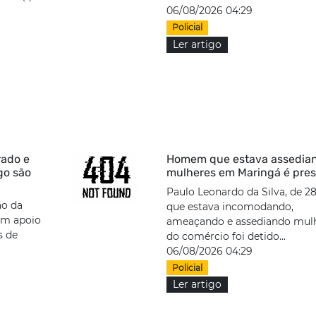
06/08/2026 04:29
Policial
Ler artigo
rado e
Homem que estava assedia
go são
mulheres em Maringá é pre
Paulo Leonardo da Silva, de 28
ão da
que estava incomodando,
com apoio
ameaçando e assediando mul
s de
do comércio foi detido...
06/08/2026 04:29
Policial
Ler artigo