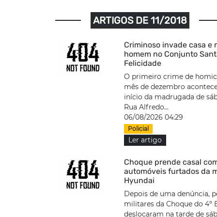
ARTIGOS DE 11/2018
Criminoso invade casa e
homem no Conjunto Sant
Felicidade
O primeiro crime de homic
mês de dezembro acontec
início da madrugada de sáb
Rua Alfredo...
06/08/2026 04:29
Policial
Ler artigo
Choque prende casal co
automóveis furtados da 
Hyundai
Depois de uma denúncia, po
militares da Choque do 4º 
deslocaram na tarde de sáb