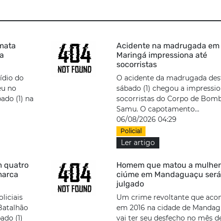
 mata
Acidente na madrugada em
a
Maringá impressiona até
socorristas
ídio do
O acidente da madrugada des
eu no
sábado (1) chegou a impressi
ado (1) na
socorristas do Corpo de Bomb
Samu. O capotamento...
06/08/2026 04:29
Policial
Ler artigo
m quatro
Homem que matou a mulher
marca
ciúme em Mandaguaçu será
julgado
liciais
Um crime revoltante que aco
Batalhão
em 2016 na cidade de Manda
ado (1)
vai ter seu desfecho no mês de.