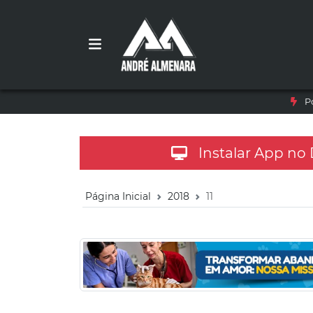
P
Instalar App no
Página Inicial
2018
11