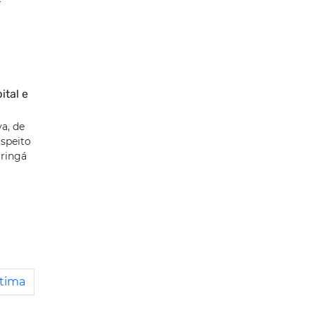
ital e
a, de
uspeito
aringá
tima