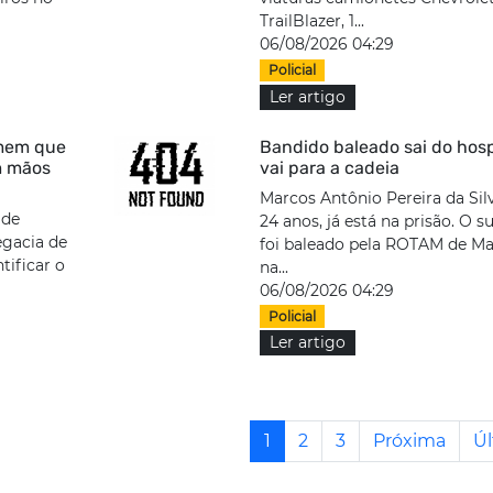
TrailBlazer, 1...
06/08/2026 04:29
Policial
Ler artigo
omem que
Bandido baleado sai do hosp
m mãos
vai para a cadeia
Marcos Antônio Pereira da Silv
 de
24 anos, já está na prisão. O s
egacia de
foi baleado pela ROTAM de M
tificar o
na...
06/08/2026 04:29
Policial
Ler artigo
1
2
3
Próxima
Úl