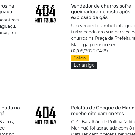
ros na
Vendedor de churros sofre
guaçu
queimadura no rosto após
explosão de gás
aconteceu
Um vendedor ambulante que 
aguaçu.
trabalhando em sua barraca d
nos, foi
churros na Praça da Prefeitur
Maringá precisou ser...
06/08/2026 04:29
Policial
Ler artigo
sinado na
Pelotão de Choque de Mari
ngá
recebe oito camionetes
6 anos,
O 4º Batalhão de Polícia Milit
 de
Maringá foi agraciada com 8 
tiros no
viaturas camionetes Chevrole