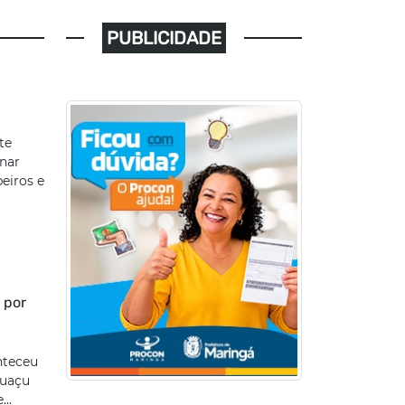
PUBLICIDADE
te
onar
eiros e
 por
nteceu
guaçu
..